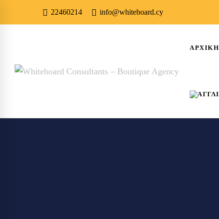
22460214
info@whiteboard.cy
ΑΡΧΙΚ