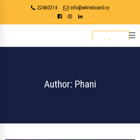
22460214
info@whiteboard.cy
Author:
Phani